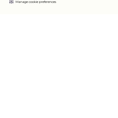
Manage cookie preferences
Ylivoimainen
maku
Tetley teen ylivoimainen maun takaavat ryhmä
taitavia mestarimaistajia. Yhden heistä - Sebastian
Michaelisin - makunystyrät on vakuutettu miljoonasta
punnasta.
Legal