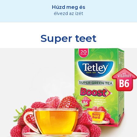
Húzd meg és
élvezd az ízét
Super teet