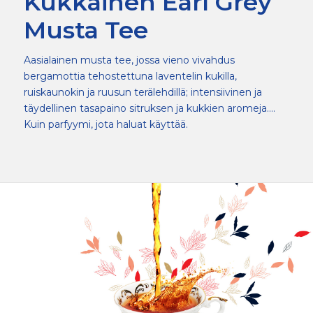
Kukkainen Earl Grey
Musta Tee
Aasialainen musta tee, jossa vieno vivahdus
bergamottia tehostettuna laventelin kukilla,
ruiskaunokin ja ruusun terälehdillä; intensiivinen ja
täydellinen tasapaino sitruksen ja kukkien aromeja….
Kuin parfyymi, jota haluat käyttää.